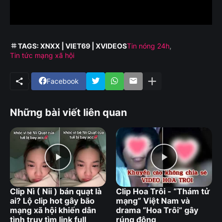
TAGS: XNXX | VIET69 | XVIDEOS
Tin nóng 24h
Tin tức mạng xã hội
Facebook
Những bài viết liên quan
Clip Nì ( Nii ) bán quạt là
Clip Hoa Trôi - “Thám tử
ai? Lộ clip hot gây bão
mạng” Việt Nam và
mạng xã hội khiến dân
drama “Hoa Trôi” gây
tình truy tìm link full
rúng động