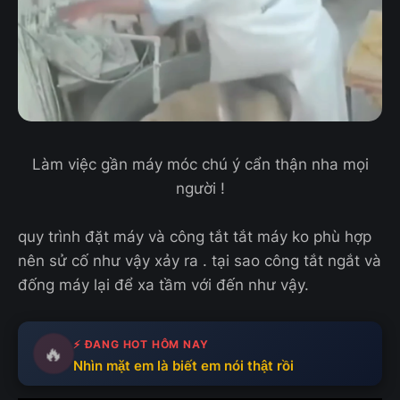
Làm việc gần máy móc chú ý cẩn thận nha mọi
người !
quy trình đặt máy và công tắt tắt máy ko phù hợp
nên sử cố như vậy xảy ra . tại sao công tắt ngắt và
đống máy lại để xa tầm với đến như vậy.
⚡ ĐANG HOT HÔM NAY
🔥
Nhìn mặt em là biết em nói thật rồi