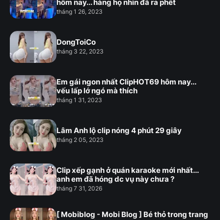
hôm nay... hàng họ nhìn đã ra phết
tháng 1 26, 2023
DongToiCo
tháng 3 22, 2023
Em gái ngon nhất ClipHOT69 hôm nay...
vếu lấp lớ ngó mà thích
tháng 1 31, 2023
Lâm Anh lộ clip nóng 4 phút 29 giây
tháng 2 05, 2023
Clip xếp gạnh ở quán karaoke mới nhất...
anh em đã hóng dc vụ này chưa ?
tháng 7 31, 2026
[ Mobiblog - Mobi Blog ] Bé thỏ trong trang