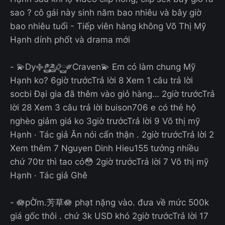
sao ? cô gái này sinh năm bao nhiêu và bây giờ
bao nhiêu tuổi - Tiếp viên hàng không Võ Thị Mỹ
Hạnh dính phốt và drama mới
- 💫Dy࿇༲࿆༫࿆࿂࿆༗Craven💫 Em có làm chung Mỹ
Hạnh ko? 6giờ trướcTrả lời 8 Xem 1 câu trả lời
socbi Đại gia đã thêm vào giỏ hàng… 2giờ trướcTrả
lời 28 Xem 3 câu trả lời buison706 e có thẻ hộ
nghèo giảm giá ko 3giờ trướcTrả lời 9 Võ thị mỹ
Hạnh · Tác giả Ăn nói cẩn thận . 2giờ trướcTrả lời 2
Xem thêm 7 Nguyen Dinh Hieu155 tưởng nhiều
chứ 70tr thì tao có😳 2giờ trướcTrả lời 7 Võ thị mỹ
Hạnh · Tác giả Ghê
- 🪷pỜm.芳草🪷 phạt nặng vào. đưa về mức 500k
giá gốc thôi . chứ 3k USD khó 2giờ trướcTrả lời 17