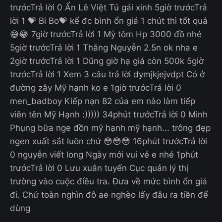
trướcTrả lời 0 Ẩn Lê Việt Tú gái xinh 5giờ trướcTrả
lời 1 💝 Bi Bo💝 kể đc bình ổn giá 1 chút thì tốt quá
😅😂 7giờ trướcTrả lời 1 Mỳ tôm Hp 3000 đồ nhé
5giờ trướcTrả lời 1 Thắng Nguyễn 2.5n ok nha e
2giờ trướcTrả lời 1 Dũng giờ hạ giá còn 500k 5giờ
trướcTrả lời 1 Xem 3 câu trả lời dymjkjejvdpt Có ở
đường zây Mỹ hạnh ko e 1giờ trướcTrả lời 0
men_badboy Kiếp nạn 82 của em nào làm tiếp
viên tên Mỹ Hạnh :))))) 34phút trướcTrả lời 0 Minh
Phụng bữa nge đồn mỹ hạnh mỹ hạnh... trông đẹp
ngen xuất sắt luôn chứ 😳😳😳 16phút trướcTrả lời
0 nguyễn viết long Ngày mới vui vẻ e nhé 1phút
trướcTrả lời 0 Lưu xuân tuyến Cục quản lý thị
trường vào cuộc điều tra. Đưa về mức bình ổn giá
đi. Chứ toàn nghìn đô ae nghèo lấy đâu ra tiền để
dùng