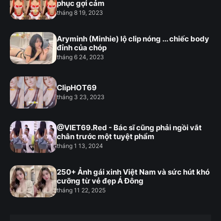
phục gợi cảm
tháng 8 19, 2023
Aryminh (Minhie) lộ clip nóng ... chiếc body
đỉnh của chóp
tháng 6 24, 2023
ClipHOT69
tháng 3 23, 2023
@VIET69.Red - Bác sĩ cũng phải ngồi vắt
chân trước một tuyệt phẩm
tháng 1 13, 2024
250+ Ảnh gái xinh Việt Nam và sức hút khó
cưỡng từ vẻ đẹp Á Đông
tháng 11 22, 2025