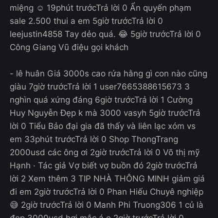
miệng ☺️ 19phút trướcTrả lời 0 Ẩn quyến phạm
sale 2.500 thui a em 5giờ trướcTrả lời 0
leejustin4858 Tay dẻo quá. 😂 5giờ trướcTrả lời 0
Công Giang Vũ điệu gọi khách
- lê huân Giá 3000s cao rứa hằng gì con nào cũng
giàu 7giờ trướcTrả lời 1 user7665388615673 3
nghìn quá xứng đáng 6giờ trướcTrả lời 1 Cường
Huy Nguyễn Đẹp k mà 3000 vasyh 5giờ trướcTrả
lời 0 Tiểu Bảo đại gia đã thấy và liên lạc xóm vs
em 33phút trướcTrả lời 0 Shop ThongTrang
2000usd các ông ơi 2giờ trướcTrả lời 0 Võ thị mỹ
Hạnh · Tác giả Vợ biết vợ buồn đó 2giờ trướcTrả
lời 2 Xem thêm 3 TIP NHÀ THÔNG MINH giảm giá
đi em 2giờ trướcTrả lời 0 Phan Hiếu Chuyê nghiệp
😅 2giờ trướcTrả lời 0 Manh Phi Truong306 1 củ là
đẹp 3000usd hơi mắc á e 2giờ trướcTrả lời 0