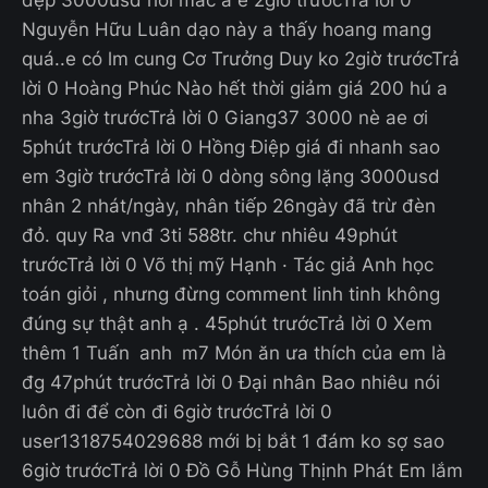
Nguyễn Hữu Luân dạo này a thấy hoang mang
quá..e có lm cung Cơ Trưởng Duy ko 2giờ trướcTrả
lời 0 Hoàng Phúc Nào hết thời giảm giá 200 hú a
nha 3giờ trướcTrả lời 0 Giang37 3000 nè ae ơi
5phút trướcTrả lời 0 Hồng Điệp giá đi nhanh sao
em 3giờ trướcTrả lời 0 dòng sông lặng 3000usd
nhân 2 nhát/ngày, nhân tiếp 26ngày đã trừ đèn
đỏ. quy Ra vnđ 3ti 588tr. chư nhiêu 49phút
trướcTrả lời 0 Võ thị mỹ Hạnh · Tác giả Anh học
toán giỏi , nhưng đừng comment linh tinh không
đúng sự thật anh ạ . 45phút trướcTrả lời 0 Xem
thêm 1 Tuấn anh m7 Món ăn ưa thích của em là
đg 47phút trướcTrả lời 0 Đại nhân Bao nhiêu nói
luôn đi để còn đi 6giờ trướcTrả lời 0
user1318754029688 mới bị bắt 1 đám ko sợ sao
6giờ trướcTrả lời 0 Đồ Gỗ Hùng Thịnh Phát Em lắm