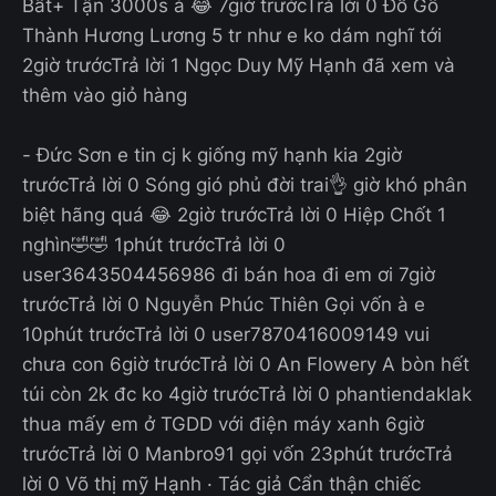
Bất+ Tận 3000s à 😂 7giờ trướcTrả lời 0 Đồ Gỗ
Thành Hương Lương 5 tr như e ko dám nghĩ tới
2giờ trướcTrả lời 1 Ngọc Duy Mỹ Hạnh đã xem và
thêm vào giỏ hàng
- Đức Sơn e tin cj k giống mỹ hạnh kia 2giờ
trướcTrả lời 0 Sóng gió phủ đời trai👌 giờ khó phân
biệt hãng quá 😂 2giờ trướcTrả lời 0 Hiệp Chốt 1
nghìn🤣🤣 1phút trướcTrả lời 0
user3643504456986 đi bán hoa đi em ơi 7giờ
trướcTrả lời 0 Nguyễn Phúc Thiên Gọi vốn à e
10phút trướcTrả lời 0 user7870416009149 vui
chưa con 6giờ trướcTrả lời 0 An Flowery A bòn hết
túi còn 2k đc ko 4giờ trướcTrả lời 0 phantiendaklak
thua mấy em ở TGDD với điện máy xanh 6giờ
trướcTrả lời 0 Manbro91 gọi vốn 23phút trướcTrả
lời 0 Võ thị mỹ Hạnh · Tác giả Cẩn thận chiếc