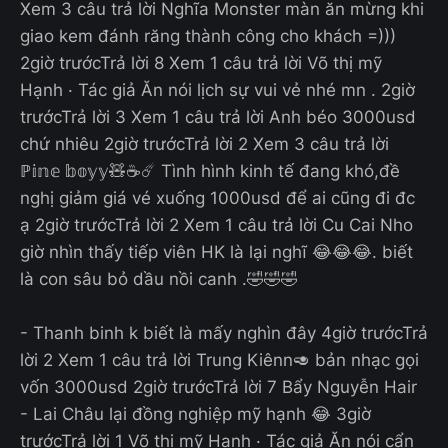
Xem 3 câu trả lời Nghĩa Monster màn ăn mừng khi
giao kem đánh răng thành công cho khách =)))
2giờ trướcTrả lời 8 Xem 1 câu trả lời Võ thị mỹ
Hạnh · Tác giả Ăn nói lịch sự vui vẻ nhé mn . 2giờ
trướcTrả lời 3 Xem 1 câu trả lời Anh béo 3000usd
chứ nhiêu 2giờ trướcTrả lời 2 Xem 3 câu trả lời
ℙ𝕚𝕟𝕖 𝕓𝕠𝕪𝕪🧸☕☄️ Tình hình kinh tế đang khó,đề
nghị giảm giá vé xuống 1000usd để ai cũng đi đc
ạ 2giờ trướcTrả lời 2 Xem 1 câu trả lời Cu Cai Nho
giờ nhìn thấy tiếp viên HK là lại nghĩ 😂😂😂. biết
là con sâu bỏ dầu nồi canh .🤣🤣🤣
- Thanh binh k biết là mấy nghìn đây 4giờ trướcTrả
lời 2 Xem 1 câu trả lời Trung Kiênn🥑 bản nhạc gọi
vốn 3000usd 2giờ trướcTrả lời 7 Bẩy Nguyễn Hair
- Lai Châu lại đồng nghiệp mỹ hạnh 😂 3giờ
trướcTrả lời 1 Võ thị mỹ Hạnh · Tác giả Ăn nói cẩn