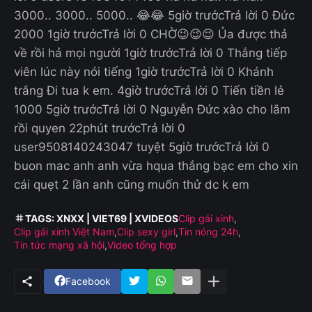
3000.. 3000.. 5000.. 😂😂 5giờ trướcTrả lời 0 Đức
2000 1giờ trướcTrả lời 0 CHỜ😉😉😉 Ủa được thả
về rồi hả mọi người 1giờ trướcTrả lời 0 Thắng tiếp
viên lúc này nói tiếng 1giờ trướcTrả lời 0 Khánh
trắng Đi tua k em. 4giờ trướcTrả lời 0 Tiến tiền lẻ
1000 5giờ trướcTrả lời 0 Nguyễn Đức xào cho lắm
rồi quyen 22phút trướcTrả lời 0
user9508140243047 tuyệt 5giờ trướcTrả lời 0
buon mac anh anh vừa hqua thắng bạc em cho xin
cái quẹt 2 lần anh cũng muốn thử dc k em
TAGS: XNXX | VIET69 | XVIDEOS
Clip gái xinh
Clip gái xinh Việt Nam
Clip sexy girl
Tin nóng 24h
Tin tức mạng xã hội
Video tổng hợp
Facebook