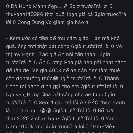
0 Đỗ Hùng Mạnh đẹp....💕 2giờ trướcTrả lời 0
thuyanh140296 thời buổi loạn giá cả 3giờ trướcTrả
lời 0 Cong Dung Vo giảm giá bảo a
- Kem ước có tiền để thử cảm giác 1 lần mà khó
quá. ông trời thật bất công 6giờ trướcTrả lời 0 Võ
thị mỹ Hạnh · Tác giả Ăn nói cẩn thận . 2giờ
trướcTrả lời 0 Ẩn Dương Phá giá nên pải phạt nặng
để răn đe. Về giá 400k để ae dân đen làm thuê
còn dc thưởng thức😂 1giờ trướcTrả lời 0 Thành
Công tôi đang định gọi cho em 7giờ trướcTrả lời 0
Nguyễn_Hưng Quá bất công cho ae fuho 5giờ
trướcTrả lời 0 Xem 1 câu trả lời A3 BÁO theo Hạnh
là hư lắm ha...😭😭 5giờ trướcTrả lời 0 Bố đơn
thân2020 2 chan bank 7giờ trướcTrả lời 0 Yang
Nam 1000k vnd 4giờ trướcTrả lời 0 Đam+Mê+