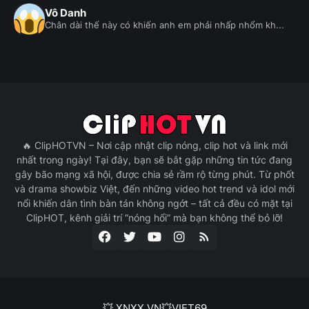
Vô Danh
Chân dài thế này có khiến anh em phải nhấp nhổm kh...
🔥 ClipHOTVN – Nơi cập nhật clip nóng, clip hot và link mới
nhất trong ngày! Tại đây, bạn sẽ bắt gặp những tin tức đang
gây bão mạng xã hội, được chia sẻ rầm rộ từng phút. Từ phốt
và drama showbiz Việt, đến những video hot trend và idol mới
nổi khiến dân tình bàn tán không ngớt – tất cả đều có mặt tại
ClipHOT, kênh giải trí “nóng hổi” mà bạn không thể bỏ lỡ!
💥 XNXX VN
💥VIET69