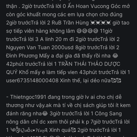
thận . 2giờ trướcTrả lời 0 Ẩn Hoan Vucong Góc mở
còn góc khuất mong các em lựa chọn cho đúng
2giờ trướcTrả lời 2 RuB Trần Hùng 💓💓💓💓 giờ tao
sợ tiếp viên hàng không lắm 😅😅😅😅 11giờ
trướcTrả lời 3 A linh 20 m đi 2giờ trướcTrả lời 2
Nguyen Van Tuan 2000usd 8giờ trướcTrả lời 2
Đình Phương Mấy a đại gia đã thấy rồi nha 😂
42phút trướcTrả lời 1 TRẦN THÁI THẢO DƯỢC
QUÝ Khổ mấy e làm tiếp vien 43phút trướcTrả lời 1
user6735148000408 Xinh thế, lại dẻo nữa🥰🥰
- Thietngoc1991 đang trong giờ lv ai cho chị dễ
thương như vậy.ak mà tí về chị sách giúp tôi ít kem
đánh răng nha😂 3giờ trướcTrả lời 1 Công Sang
nông dân chỉ dc xem thôi phải k p 7giờ trướcTrả lời
1 ༄༂𝓠𝓾ỗ𝓬•𝓗𝓾𝔂༉ Xinh quá🥰 2giờ trướcTrả lời 1