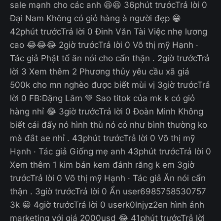
sale mạnh cho các anh 😆😆 36phút trướcTrả lời 0
Đại Nam Không có giỏ hàng à người đẹp 😁
42phút trướcTrả lời 0 Đinh Văn Tài Việc nhẹ lương
cao 😂😂😂 2giờ trướcTrả lời 0 Võ thị mỹ Hạnh ·
Tác giả Phật tổ ăn nói cho cẩn thận . 2giờ trướcTrả
lời 3 Xem thêm 2 Phương thủy yêu cầu xã giá
500k cho mn nghèo được biết mùi vị 3giờ trướcTrả
lời 0 FB:Đặng Lâm 💚 Sao titok của mk k có giỏ
hàng nhỉ 😂 3giờ trướcTrả lời 0 Đoàn Minh Không
biết cái đấy nó hình thù nó có như bình thường ko
mà đắt ae nhỉ . 43phút trướcTrả lời 0 Võ thị mỹ
Hạnh · Tác giả Giống mẹ anh 43phút trướcTrả lời 0
Xem thêm 1 kim bán kem đánh răng k em 3giờ
trướcTrả lời 0 Võ thị mỹ Hạnh · Tác giả Ăn nói cẩn
thận . 3giờ trướcTrả lời 0 Ẩn user6985758530757
3k 😀 4giờ trướcTrả lời 0 userk0lnjyz2en hình ảnh
marketing với giá 2000usd 😂 41phút trướcTrả lời