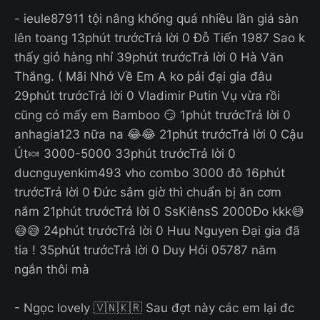
- ieule87911 tội nâng khống quá nhiều lần giá sàn
lên toang 13phút trướcTrả lời 0 Đỗ Tiến 1987 Sao k
thấy giỏ hàng nhỉ 39phút trướcTrả lời 0 Hà Văn
Thắng. ( Mãi Nhớ Về Em A ko pải đại gia đâu
29phút trướcTrả lời 0 Vladimir Putin Vụ vừa rồi
cũng có mấy em Bamboo 😏 1phút trướcTrả lời 0
anhagia123 nữa na 😂😂 21phút trướcTrả lời 0 Cậu
Út🍬 3000-5000 33phút trướcTrả lời 0
ducnguyenkim493 vho combo 3000 đô 16phút
trướcTrả lời 0 Đức sâm giờ thì chuẩn bị ăn cơm
nắm 21phút trướcTrả lời 0 SsKiênsS 2000Đo kkk😅
😅😅 24phút trướcTrả lời 0 Huu Nguyen Đại gia đã
tia ! 35phút trướcTrả lời 0 Duy Hói 05787 năm
ngắn thôi mà
- Ngọc lovely 🇻🇳🇰🇷 Sau đợt này các em lại đc