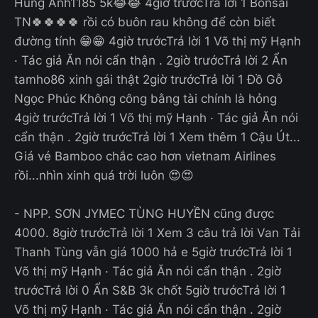
Hùng Anh1185 5k😂😂 4giờ trướcTrả lời 1 Bonsai
TN🍀🍀🍀🍀 rồi có buôn rau không để còn biết
đường tính 😁😁 4giờ trướcTrả lời 1 Võ thị mỹ Hạnh
· Tác giả Ăn nói cẩn thận . 2giờ trướcTrả lời 2 Ẩn
tamho86 xinh gái thật 2giờ trướcTrả lời 1 Đồ Gỗ
Ngọc Phúc Không công bằng tài chính là hỏng
4giờ trướcTrả lời 1 Võ thị mỹ Hạnh · Tác giả Ăn nói
cẩn thận . 2giờ trướcTrả lời 1 Xem thêm 1 Cậu Út...
Giá vé Bamboo chắc cao hơn vietnam Airlines
rồi...nhìn xinh quá trời luôn 😍😍
- NPP. SƠN JYMEC TÙNG HUYỀN cũng được
4000. 8giờ trướcTrả lời 1 Xem 3 câu trả lời Van Tải
Thanh Tùng vẫn giá 1000 hả e 5giờ trướcTrả lời 1
Võ thị mỹ Hạnh · Tác giả Ăn nói cẩn thận . 2giờ
trướcTrả lời 0 Ẩn S&B 3k chốt 5giờ trướcTrả lời 1
Võ thị mỹ Hạnh · Tác giả Ăn nói cẩn thận . 2giờ