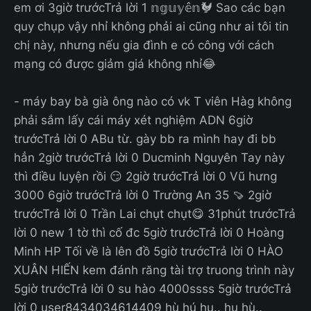
em ơi 3giờ trướcTrả lời 1 𝕟𝕘𝕦𝕪𝕖̂𝕟🐓 Sao các bạn
quy chụp vậy nhỉ không phải ai cũng như ai tôi tin
chị này, nhưng nếu gia đình e có công với cách
mạng có được giảm giá không nhỉ😂
- máy bay bà già ông nào có vk T viên Hàg không
phải sắm lấy cái máy xét nghiệm ADN 6giờ
trướcTrả lời 0 ABu từ. gày bb ra mình hay đi bb
hẳn 2giờ trướcTrả lời 0 Ducminh Nguyên Tay này
thì điều luyện rồi 😏 2giờ trướcTrả lời 0 Vũ hưng
3000 6giờ trướcTrả lời 0 Trường An 35 🍠 2giờ
trướcTrả lời 0 Trần Lai chụt chụt😋 31phút trướcTrả
lời 0 new 1 tờ thì cố đc 5giờ trướcTrả lời 0 Hoàng
Minh HP Tối về là lên đồ 5giờ trướcTrả lời 0 HÀO
XUÂN HIẾN kem đánh răng tài trợ truong trình này
5giờ trướcTrả lời 0 su hào 4000ssss 5giờ trướcTrả
lời 0 user8434034614409 hù hú hu.. hu hù..