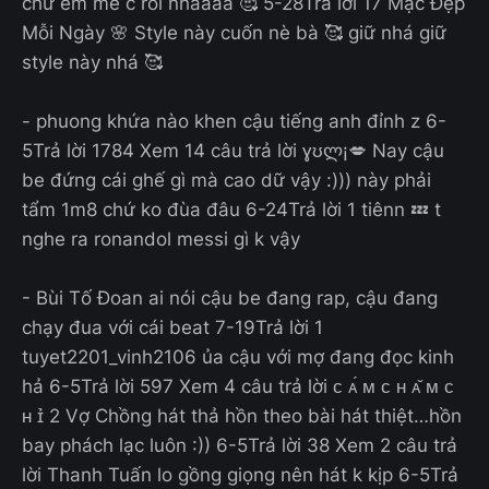
chứ em mê c rồi nhaaaa 🥰 5-28Trả lời 17 Mặc Đẹp
Mỗi Ngày 🌸 Style này cuốn nè bà 🥰 giữ nhá giữ
style này nhá 🥰
- phuong khứa nào khen cậu tiếng anh đỉnh z 6-
5Trả lời 1784 Xem 14 câu trả lời ɣʊლ¡💋 Nay cậu
be đứng cái ghế gì mà cao dữ vậy :))) này phải
tẩm 1m8 chứ ko đùa đâu 6-24Trả lời 1 tiênn 💤 t
nghe ra ronandol messi gì k vậy
- Bùi Tố Đoan ai nói cậu be đang rap, cậu đang
chạy đua với cái beat 7-19Trả lời 1
tuyet2201_vinh2106 ủa cậu với mợ đang đọc kinh
hả 6-5Trả lời 597 Xem 4 câu trả lời ᴄ ᴀ́ ᴍ ᴄ ʜ ᴀ̆ ᴍ ᴄ
ʜ ɪ̉ 2 Vợ Chồng hát thả hồn theo bài hát thiệt…hồn
bay phách lạc luôn :)) 6-5Trả lời 38 Xem 2 câu trả
lời Thanh Tuấn lo gồng giọng nên hát k kịp 6-5Trả