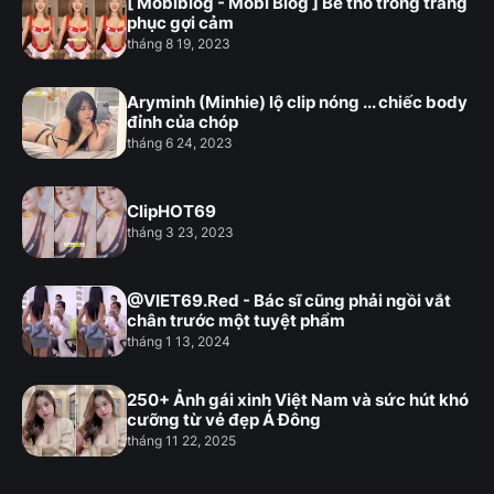
[ Mobiblog - Mobi Blog ] Bé thỏ trong trang
phục gợi cảm
tháng 8 19, 2023
Aryminh (Minhie) lộ clip nóng ... chiếc body
đỉnh của chóp
tháng 6 24, 2023
ClipHOT69
tháng 3 23, 2023
@VIET69.Red - Bác sĩ cũng phải ngồi vắt
chân trước một tuyệt phẩm
tháng 1 13, 2024
250+ Ảnh gái xinh Việt Nam và sức hút khó
cưỡng từ vẻ đẹp Á Đông
tháng 11 22, 2025