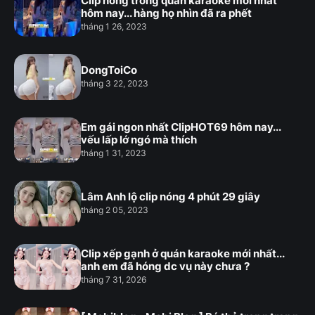
Clip nóng trong quán karaoke mới nhất
hôm nay... hàng họ nhìn đã ra phết
tháng 1 26, 2023
DongToiCo
tháng 3 22, 2023
Em gái ngon nhất ClipHOT69 hôm nay...
vếu lấp lớ ngó mà thích
tháng 1 31, 2023
Lâm Anh lộ clip nóng 4 phút 29 giây
tháng 2 05, 2023
Clip xếp gạnh ở quán karaoke mới nhất...
anh em đã hóng dc vụ này chưa ?
tháng 7 31, 2026