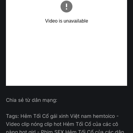
Chia sẻ từ dân mạng:
Tags: Hẻm Tối Cổ gái xinh Việt nam hemtoico -
Video clip nóng clip hot Hẻm Tối Cổ của các cô
nàng hot girl - Phim SEX Hẻm Tối Cổ của các dân