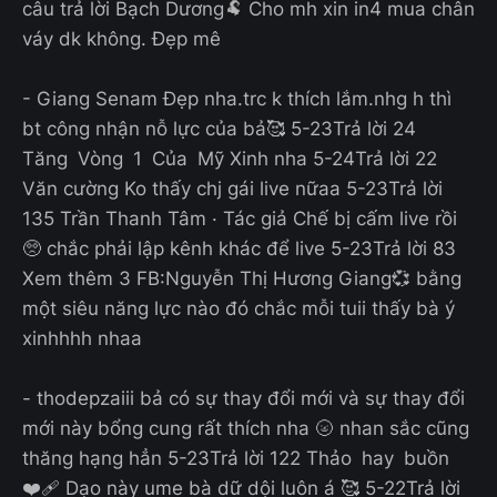
câu trả lời Bạch Dương🐏 Cho mh xin in4 mua chân
váy dk không. Đẹp mê
- Giang Senam Đẹp nha.trc k thích lắm.nhg h thì
bt công nhận nỗ lực của bả🥰 5-23Trả lời 24
Tăng Vòng 1 Của Mỹ Xinh nha 5-24Trả lời 22
Văn cường Ko thấy chj gái live nữaa 5-23Trả lời
135 Trần Thanh Tâm · Tác giả Chế bị cấm live rồi
🥺 chắc phải lập kênh khác để live 5-23Trả lời 83
Xem thêm 3 FB:Nguyễn Thị Hương Giang💞 bằng
một siêu năng lực nào đó chắc mỗi tuii thấy bà ý
xinhhhh nhaa
- thodepzaiii bả có sự thay đổi mới và sự thay đổi
mới này bổng cung rất thích nha 🌝 nhan sắc cũng
thăng hạng hẳn 5-23Trả lời 122 Thảo hay buồn
❤️‍🩹 Dạo này ume bà dữ dội luôn á 🥰 5-22Trả lời