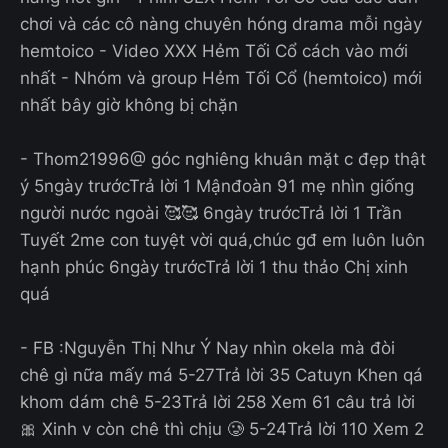
chơi và các cô nàng chuyên hóng drama mỗi ngày
hemtoico - Video XXX Hẻm Tối Cổ cách vào mới
nhất - Nhóm và group Hẻm Tối Cổ (hemtoico) mới
nhất bây giờ không bị chặn
- Thom21996@ góc nghiêng khuân mặt c đẹp thật
ý 5ngày trướcTrả lời 1 Mậnđoàn 91 mẹ nhìn giống
người nước ngoài 🥰🥰 6ngày trướcTrả lời 1 Trần
Tuyết 2me con tuyệt vời quá,chúc gđ em luôn luôn
hạnh phúc 6ngày trướcTrả lời 1 thu thảo Chị xinh
quá
- FB :Nguyễn Thị Như Ý Nay nhìn okela mà đòi
chê gì nữa mấy má 5-27Trả lời 35 Catuyn Khen qá
khom dám chê 5-23Trả lời 258 Xem 61 câu trả lời
🎀 Xinh v còn chê thì chịu 🥲 5-24Trả lời 110 Xem 2