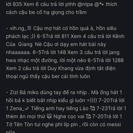
lời 835 Xem 6 câu trả lời pthh @ntpa @🐾 thích
cách cậu be cố hạ giọng cho trầm
- vih.ng_🐰 Cậu mợ hát có hồn quá à, hồn siêu
phách lạc ;)) 6-5Trả lời 811 Xem 4 câu trả lời Kênh
Của Giang Nè Cậu ơi dạy em hát bài này
nhaaaaaa. 6-5Trả lời 148 Xem 3 câu trả lời jang
hwa nhạc một đường, lời một nẻo 6-5Trả lời 1288
Xem 2 câu trả lời Duy Khang vừa định tắt điện
thoại ngủ thấy cậu ber cái tỉnh luôn
- Zizi Bả miko dùng tay để ra nhịp . Mà ổng hát 1
hồi bả k biết bắt nhịp kiểu gì luôn =)))) 7-20Trả lời
1 Zena_🚬 Tiếng anh hay tiếng Lào 🥰 7-23Trả lời 1
thèm ăn mọi thứ 🙀 Nghe cọc vai 🥰 7-20Trả lời 1
Tớ Tên Tòn tui nghe phi líp pin , rồi còn có messi
nữa