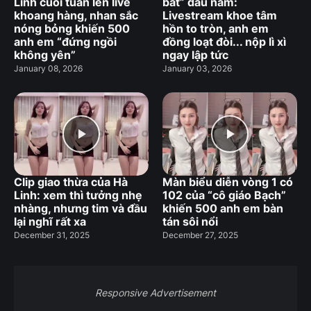
Linh cuối tuần lên live
bát” đầu năm:
khoang hàng, nhan sắc
Livestream khoe tâm
nóng bỏng khiến 500
hồn to tròn, anh em
anh em “đứng ngồi
đồng loạt đòi... nộp lì xì
không yên”
ngay lập tức
January 08, 2026
January 03, 2026
Clip giao thừa của Hà
Màn biểu diễn vòng 1 có
Linh: xem thì tưởng nhẹ
102 của “cô giáo Bạch”
nhàng, nhưng tim và đầu
khiến 500 anh em bàn
lại nghĩ rất xa
tán sôi nổi
December 31, 2025
December 27, 2025
Responsive Advertisement