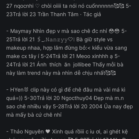
27 nqocnhi ♡ chòi oiiii ta nói nó cuốnnnnnn🥰🥰 5-
23Trả lời 23 Trần Thanh Tâm · Tác giả
- Maymay Nhìn đẹp v mà sao chê đc nhỉ 😳😳 5-
25Trả lời 21 🖇️_.𝙽𝚊𝚗𝚣𝚢𝚢🤍❕ Bà giữ style vs
makeup nhaa, hợp lắm đừng bỏ:< kiểu vừa sang
make cx tây í 5-24Trả lời 21 Meoo xinhhh ạ 5-
24Trả lời 21 Ánh thích ăn jollibee Thấy mỗi bà
này làm trend này mà nhìn dễ chịu nhất🥰🥰
- HYen🐰 clip này có gì để chê đâu mà vài má kì
quá=)) 5-30Trả lời 20 Ngocthuy04 Đẹp mà m.n
sao chê nhiều vậy 5-28Trả lời 20 2004 Ủa nay đẹp
mà mấy bà cứ chê nhỉ
- Thảo Nguyên 🖤 Xinh quá rồiii c iu ơi, ai ghét kệ