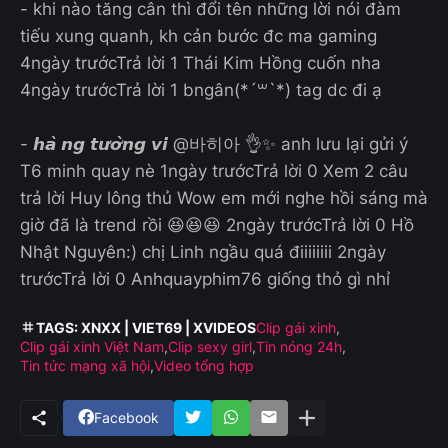
- khi nào tăng cân thì đổi tên những lời nói đàm
tiếu xung quanh, kh cản bước đc ma gaming
4ngày trướcTrả lời 1 Thái Kim Hồng cuốn nha
4ngày trướcTrả lời 1 bngân(*´꒳`*) tag dc đi ạ
- 𝙝𝙖̀ 𝙣𝙜 𝙩𝙪̛𝙤̛̀𝙣𝙜 𝙫𝙞 @바히아 👌✨ anh lưu lại gửi ý
T6 minh quay nè 1ngày trướcTrả lời 0 Xem 2 câu
trả lời Huy lông thủ Wow em mới nghe hồi sáng mà
giờ đã là trend rồi 😆😆😆 2ngày trướcTrả lời 0 Hồ
Nhật Nguyên:) chị Linh ngầu quá điiiiiiii 2ngày
trướcTrả lời 0 Anhquayphim76 giống thỏ gì nhỉ
TAGS: XNXX | VIET69 | XVIDEOS
Clip gái xinh
Clip gái xinh Việt Nam
Clip sexy girl
Tin nóng 24h
Tin tức mạng xã hội
Video tổng hợp
Facebook