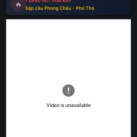
⚡ ĐANG HOT HÔM NAY
🔥
Sập cầu Phong Châu - Phú Thọ