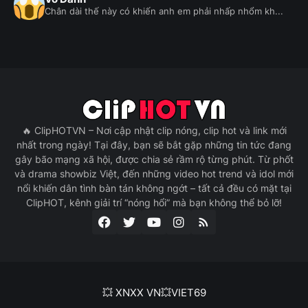
Chân dài thế này có khiến anh em phải nhấp nhổm kh...
🔥 ClipHOTVN – Nơi cập nhật clip nóng, clip hot và link mới
nhất trong ngày! Tại đây, bạn sẽ bắt gặp những tin tức đang
gây bão mạng xã hội, được chia sẻ rầm rộ từng phút. Từ phốt
và drama showbiz Việt, đến những video hot trend và idol mới
nổi khiến dân tình bàn tán không ngớt – tất cả đều có mặt tại
ClipHOT, kênh giải trí “nóng hổi” mà bạn không thể bỏ lỡ!
💥 XNXX VN
💥VIET69