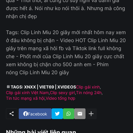
quá - Thôi thôi, ai cũng có suy nghĩ và đánh giá
được hết á. Nói như ko nói thôi à. Nhưng mà công
nhận chị đẹp
Tags: Clip Linh Miu 20 giây mới nhất hôm nay xem
ở đâu không bị chặn - Video HOT Clip Linh Miu 20
giây trên mạng xã hôi fb và Tiktok link full không
che - Phốt mới của Clip Linh Miu 20 giây cực chất
xem không bị chặn cho 500 anh em - Phim
nóng Clip Linh Miu 20 giây
TAGS: XNXX | VIET69 | XVIDEOS
Clip gái xinh
Clip gái xinh Việt Nam
Clip sexy girl
Tin nóng 24h
Tin tức mạng xã hội
Video tổng hợp
Facebook
Những bài viết liên quan