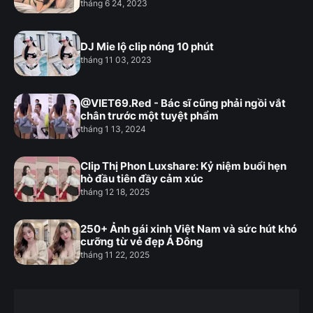
tháng 6 24, 2023
DJ Mie lộ clip nóng 10 phút
tháng 11 03, 2023
@VIET69.Red - Bác sĩ cũng phải ngồi vắt
chân trước một tuyệt phẩm
tháng 1 13, 2024
Clip Thị Phon Luxshare: Kỷ niệm buổi hẹn
hò đầu tiên đầy cảm xúc
tháng 12 18, 2025
250+ Ảnh gái xinh Việt Nam và sức hút khó
cưỡng từ vẻ đẹp Á Đông
tháng 11 22, 2025