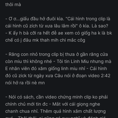
thôi mà
- Ơ ơ...giấu đầu hở đuôi kìa. "Cái hình trong clip là
cái hình cũ zích từ xưa lâu lắm rồi" ô kìa. Là sao?
- K ấy h bà cỡi ra hết đễ ae xem có giốg ha k là bk
chế có j đâu mk thah mih chi mắc côg
- Răng con nhỏ trong clip bị thưa ở gần răng cửa
còn miu thì không nhé - Tôi tin Linh Miu nhưng mà
E nhân viên đó xăm giống linh miu nhỉ - Cái hình
đó cũ zick từ ngày xưa Câu nói ở đoạn video 2:42
nói hở ra rồi nè mn
- Nói có sách, cần video chứng minh clip ko phải
chính chủ mới tin đc - Mắt với cái giọng nghe
chanh chua nhỉ. Thêm quả hình xăm chất lượng