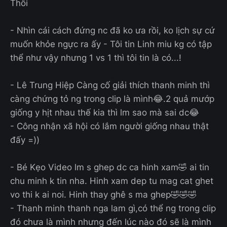
Thôi
- Nhìn cái cách đứng nc đã ko ưa rồi, ko lịch sự cứ
muốn khỏe ngực ra ấy - Tôi tin Linh miu kg có tập
thể như vậy nhưng 1 vs 1 thì tôi tin là có...!
- Lê Trung Hiệp Càng cố giải thích thanh minh thì
càng chứng tỏ ng trong clip là mình😂.2 quả mướp
giống y hịt nhau thế kia thì lm sao mà sai dc😂
- Công nhận xã hội có lắm người giống nhau thật
đấy =))
- Bé Kẹo Video lm s ghep dc ca hinh xam🤣 ai tin
chu minh k tin nha. Hinh xam dep tu mag cat ghet
vo thi k ai noi. Hinh thay ghê s ma ghep🤣🤣🤣
- Thanh minh thanh nga lam gì,có thể ng trong clip
đó chưa là mình nhưng đến lúc nào đó sẽ là mình