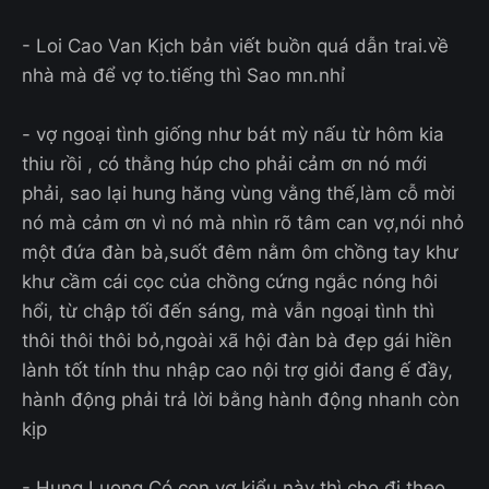
- Loi Cao Van Kịch bản viết buồn quá dẫn trai.về
nhà mà để vợ to.tiếng thì Sao mn.nhỉ
- vợ ngoại tình giống như bát mỳ nấu từ hôm kia
thiu rồi , có thằng húp cho phải cảm ơn nó mới
phải, sao lại hung hăng vùng vằng thế,làm cỗ mời
nó mà cảm ơn vì nó mà nhìn rõ tâm can vợ,nói nhỏ
một đứa đàn bà,suốt đêm nằm ôm chồng tay khư
khư cầm cái cọc của chồng cứng ngắc nóng hôi
hổi, từ chập tối đến sáng, mà vẫn ngoại tình thì
thôi thôi thôi bỏ,ngoài xã hội đàn bà đẹp gái hiền
lành tốt tính thu nhập cao nội trợ giỏi đang ế đầy,
hành động phải trả lời bằng hành động nhanh còn
kịp
- Hung Luong Có con vợ kiểu này thì cho đi theo