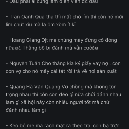
- Đâu phải ai cũng làm diễn viên đc đâu
- Tran Oanh Quạ tha thì mất chó lím thì còn nó mới
lím chút xíu mà la ôm xòm ít kĩ
- Hoang Giang Địt mẹ chúng mày đừng có đóng
nữa￼. Thằng bồ bị đánh mà vẫn cười￼
- Nguyễn Tuấn Cho thằng kia ký giấy vay nợ , còn
con vợ cho nó mấy cái tát rồi trả về nơi sản xuất
- Quang Hà Văn Quang Vợ chồng mà không tôn
trọng nhau thì còn còn đéo gì nữa chửi đánh nhau
làm gì xã hội này còn nhiều người tốt mà chửi
đánh nhau làm gì
- Keo bô me ma rach mặt ra theo trai con bạ trợn