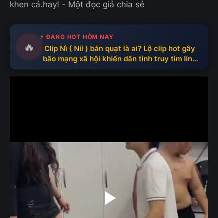
khen cả.hay! - Một đọc giả chia sẻ
⚡ ĐANG HOT HÔM NAY
🔥
Clip Nì ( Nii ) bán quạt là ai? Lộ clip hot gây
bão mạng xã hội khiến dân tình truy tìm link
full