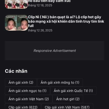
hò đầu tiên đầy cảm xúc
tháng 12 18, 2025
Clip Nì ( Nii ) bán quạt là ai? Lộ clip hot gây
bão mạng xã hội khiến dân tình truy tìm link
full
tháng 12 26, 2025
Responsive Advertisement
Các nhãn
Ảnh gái xinh
(2)
Ảnh gái xinh mông to
(1)
Ảnh gái xinh ngực to
(1)
Ảnh gái xinh Quốc Tế
(1)
Ảnh gái xinh Việt Nam
(2)
Ảnh hot girl
(2)
Clip gái xinh
(622)
Clip gái xinh Việt Nam
(587)