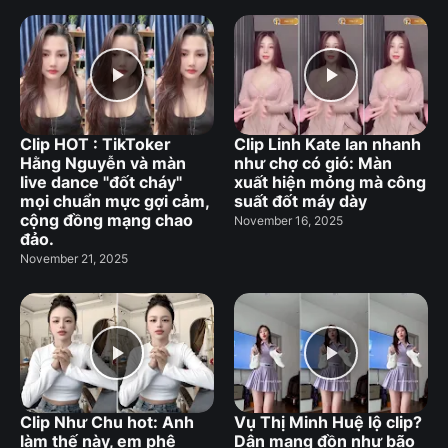
Clip HOT : TikToker
Clip Linh Kate lan nhanh
Hằng Nguyễn và màn
như chợ có gió: Màn
live dance "đốt cháy"
xuất hiện mỏng mà công
mọi chuẩn mực gợi cảm,
suất đốt máy dày
cộng đồng mạng chao
November 16, 2025
đảo.
November 21, 2025
Clip Như Chu hot: Anh
Vụ Thị Minh Huệ lộ clip?
làm thế này, em phê
Dân mạng đồn như bão