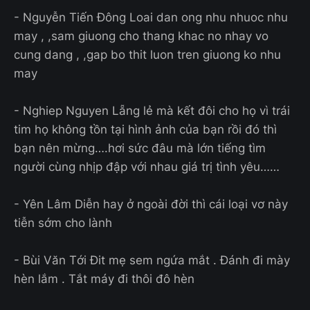
- Nguyễn Tiến Đông Loai dan ong nhu nhuoc nhu
may , ,sam giuong cho thang khac no nhay vo
cung dang , ,gap bo thit luon tren giuong ko nhu
may
- Nghiep Nguyen Lẵng lẻ mà kết đôi cho họ vì trái
tim họ không tồn tại hình ảnh của bạn rồi đó thì
bạn nên mừng….hơi sức đâu mà lớn tiếng tìm
người cùng nhịp đập với nhau giá trị tình yêu……
- Yên Lâm Diễn hay ở ngoài đời thì cái loại vơ này
tiễn sớm cho lành
- Bùi Văn Tới Đit mẹ sem ngứa mắt . Đánh đi mày
hèn lắm . Tắt máy đi thôi đô hèn