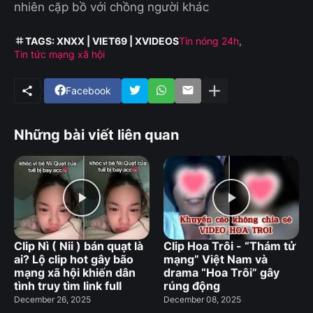
nhiên cặp bồ với chồng người khác
TAGS: XNXX | VIET69 | XVIDEOS
Tin nóng 24h
Tin tức mạng xã hội
Facebook
Những bài viết liên quan
Clip Nì ( Nii ) bán quạt là
Clip Hoa Trôi - “Thám tử
ai? Lộ clip hot gây bão
mạng” Việt Nam và
mạng xã hội khiến dân
drama “Hoa Trôi” gây
tình truy tìm link full
rúng động
December 26, 2025
December 08, 2025