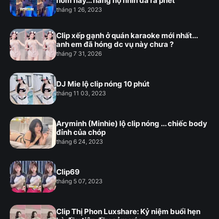
hôm nay... hàng họ nhìn đã ra phết
tháng 1 26, 2023
Clip xếp gạnh ở quán karaoke mới nhất...
anh em đã hóng dc vụ này chưa ?
tháng 7 31, 2026
DJ Mie lộ clip nóng 10 phút
tháng 11 03, 2023
Aryminh (Minhie) lộ clip nóng ... chiếc body
đỉnh của chóp
tháng 6 24, 2023
Clip69
tháng 5 07, 2023
Clip Thị Phon Luxshare: Kỷ niệm buổi hẹn