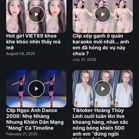
Hot girl VIET69 khoe
Clip xếp gạnh ở quán
khe khóc nhìn thấy mà
karaoke mới nhất... anh
mê
em đã hóng dc vụ này
chưa ?
August 08, 2026
July 31, 2026
Clip Ngọc Anh Dance
Tiktoker Hoàng Thùy
2006: Nhẹ Nhàng
Linh cuối tuần lên live
Nhưng Khiến Dân Mạng
khoang hàng, nhan sắc
“Nóng” Cả Timeline
nóng bỏng khiến 500
anh em “đứng ngồi
February 21, 2026