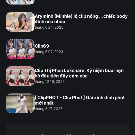
Aryminh (Minhie) lộ clip nóng ... chiếc body
đỉnh của chóp
tháng 6 24, 2023
Clip69
tháng 5 07, 2023
Clip Thị Phon Luxshare: Kỷ niệm buổi hẹn
hò đầu tiên đầy cảm xúc
tháng 12 18, 2025
[ ClipPHOT - Clip Phot ] Gái xinh dính phốt
mới nhất
tháng 8 17, 2023