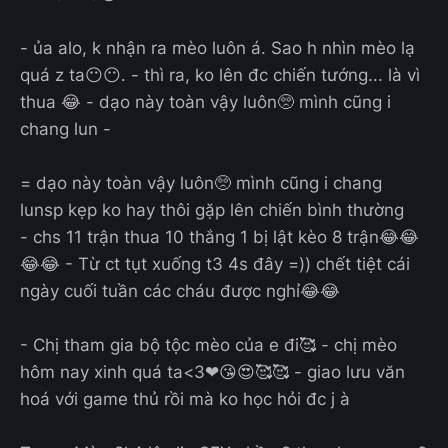
- ủa alo, k nhận ra mèo luôn á. Sao h nhìn mèo lạ
quá z ta😶😶. - thì ra, ko lên đc chiến tướng... là vì
thua 😂 - dạo này toàn vậy luôn🥺 mình cũng i
chang lun -
= dạo này toàn vậy luôn🥺 mình cũng i chang
lunsp kẹp ko hay thôi gặp lên chiến bình thường
- chs 11 trận thua 10 thắng 1 bị lật kèo 8 trận😂😂
😂😂 - Từ ct tụt xuống t3 4s đây =)) chết tiệt cái
ngày cuối tuần các cháu được nghỉ😂😂
- Chị tham gia bộ tộc mèo của e đi🥰 - chị mèo
hôm nay xinh quá ta<3❤😘😍🥰🥰 - giao lưu văn
hoá với game thủ rồi mà ko học hỏi đc j à