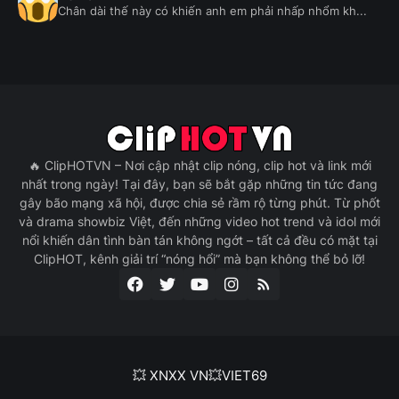
Chân dài thế này có khiến anh em phải nhấp nhổm kh...
🔥 ClipHOTVN – Nơi cập nhật clip nóng, clip hot và link mới
nhất trong ngày! Tại đây, bạn sẽ bắt gặp những tin tức đang
gây bão mạng xã hội, được chia sẻ rầm rộ từng phút. Từ phốt
và drama showbiz Việt, đến những video hot trend và idol mới
nổi khiến dân tình bàn tán không ngớt – tất cả đều có mặt tại
ClipHOT, kênh giải trí “nóng hổi” mà bạn không thể bỏ lỡ!
💥 XNXX VN
💥VIET69