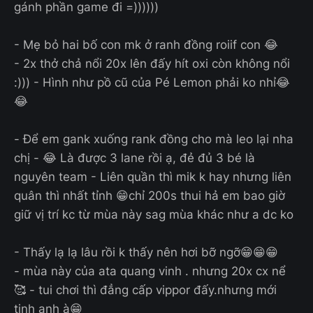
gánh phần game đi =))))))
- Mẹ bỏ hai bố con mk ở ranh đồng roiif con 😂
- 2x thở chả nổi 20x lên đấy hít oxi còn không nổi
:))) - Hình như pồ cũ của Pé Lemon phải ko nhỉ😂
😂
- Để em gank xuống rank đồng cho mà leo lại nha
chị - 😂 Là được 3 lane rồi ạ, đẻ đủ 3 bé là
nguyên team - Liên quần thì mik k hay nhưng liên
quân thì nhất tỉnh 😁chỉ 200s thui hả em bao giờ
giữ vị trí kc từ mùa này sag mùa khác như a dc ko
- Thấy lạ lạ lâu rồi k thấy nên hơi bỡ ngỡ😁😁😁
- mùa này của ata quang vinh . nhưng 20x cx nể
🥰 - tui chơi thì đẳng cấp vippor đấy.nhưng mới
tinh anh à😁