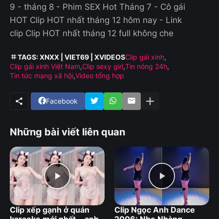
9 - tháng 8 - Phim SEX Hot Tháng 7 - Cô gái
HOT Clip HOT nhất tháng 12 hôm nay - Link
clip Clip HOT nhất tháng 12 full không che
TAGS: XNXX | VIET69 | XVIDEOS
Clip gái xinh
Clip gái xinh Việt Nam
Clip sexy girl
Tin nóng 24h
Tin tức mạng xã hội
Video tổng hợp
Facebook
Những bài viết liên quan
Clip xếp gạnh ở quán
Clip Ngọc Anh Dance
karaoke mới nhất... anh
2006: Nhẹ Nhàng