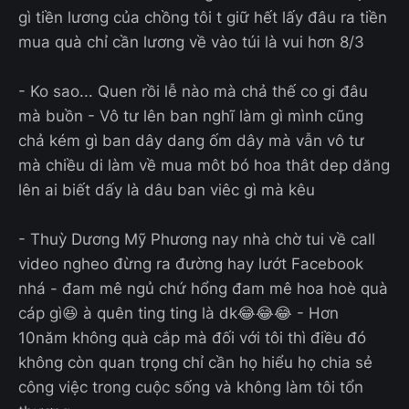
gì tiền lương của chồng tôi t giữ hết lấy đâu ra tiền
mua quà chỉ cần lương về vào túi là vui hơn 8/3
- Ko sao... Quen rồi lễ nào mà chả thế co gi đâu
mà buồn - Vô tư lên ban nghĩ làm gì mình cũng
chả kém gì ban dây dang ốm dây mà vẫn vô tư
mà chiều di làm về mua môt bó hoa thât dep dăng
lên ai biết dấy là dâu ban viêc gì mà kêu
- Thuỳ Dương Mỹ Phương nay nhà chờ tui về call
video ngheo đừng ra đường hay lướt Facebook
nhá - đam mê ngủ chứ hổng đam mê hoa hoè quà
cáp gì😆 à quên ting ting là dk😂😂😂 - Hơn
10năm không quà cắp mà đối với tôi thì điều đó
không còn quan trọng chỉ cần họ hiểu họ chia sẻ
công việc trong cuộc sống và không làm tôi tổn