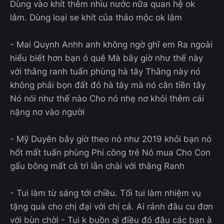
Dùng vào khít thêm nhìu nước nữa quan hệ ok
lắm. Dùng loại se khít của thảo mộc ok lắm
- Mai Quynh Anhh anh không ngờ ghĩ em Ra ngoài
hiểu biết hơn bạn ỏ quê Mà bây giờ như thế này
với thằng ranh tuấn phùng hà tây Thằng này nó
không phải bọn đất đỏ hà tây mà nó cân tiền tây
Nó nói như thế nào Cho nó nhẹ nơ khỏi thêm cái
nặng nơ vào người
- Mỹ Duyên bây giờ theo nó như 2019 khỏi bạn nó
hốt mất tuấn phùng Phi công trẻ Nó mua Cho Con
gấu bông mất cả trì lẫn chài với thằng Ranh
- Tui làm từ sáng tới chiều. Tối tui làm nhiệm vụ
tặng quà cho chị đại với chị cả. Ai rảnh đâu cu đơn
với bùn chời - Tui k buồn gì điều đó đâu các bạn à