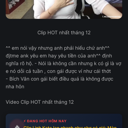
Clip HOT nhất tháng 12
^^ em nói vậy nhưng anh phải hiểu chứ anh^^
đjtme ank yêu em hay yêu tiền của anh^^ định
nghĩa rõ hộ. - Nói là không cần nhưng k có gì là vợ
e nó dỗi cả tuần , con gái được ví như cái thớt
- Bích Vân con gái biết điều quá là không được
nha hôn
Video Clip HOT nhất tháng 12
⚡ ĐANG HOT HÔM NAY
🔥
Clip Linh Kate lan nhanh như chợ có gió: Màn