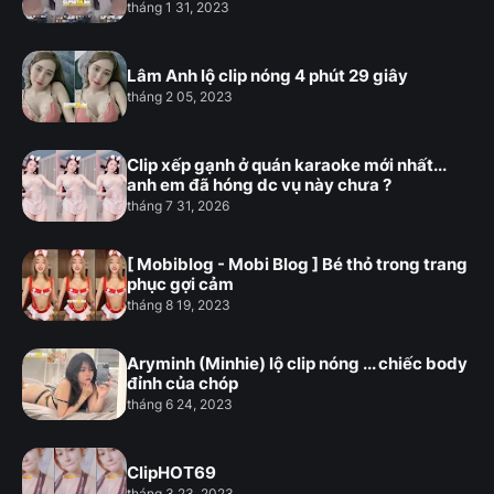
tháng 1 31, 2023
Lâm Anh lộ clip nóng 4 phút 29 giây
tháng 2 05, 2023
Clip xếp gạnh ở quán karaoke mới nhất...
anh em đã hóng dc vụ này chưa ?
tháng 7 31, 2026
[ Mobiblog - Mobi Blog ] Bé thỏ trong trang
phục gợi cảm
tháng 8 19, 2023
Aryminh (Minhie) lộ clip nóng ... chiếc body
đỉnh của chóp
tháng 6 24, 2023
ClipHOT69
tháng 3 23, 2023