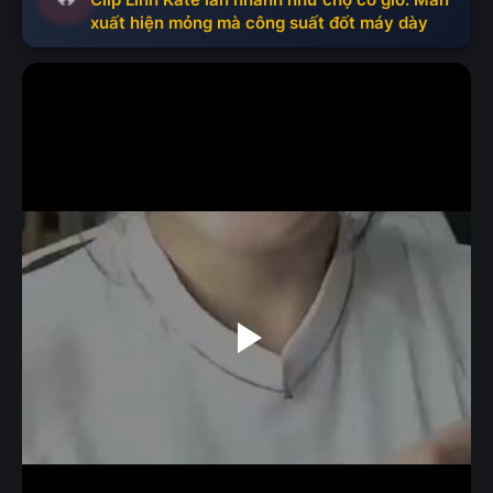
xuất hiện mỏng mà công suất đốt máy dày