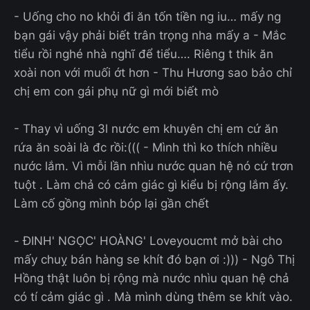
- Uống cho no khỏi đi ăn tốn tiền ng iu… mấy ng
bạn gái vậy phải biết trân trọng nha mấy a - Mắc
tiểu rồi nghé nhà nghĩ để tiểu…. Riêng t thik ăn
xoài non với muối ớt hơn - Thu Hương sao bảo chỉ
chị em con gái phụ nữ gì mới biết mò
- Thay vì uống 3l nước em khuyên chị em cứ ăn
rứa ăn soài là đc rồi:((( - Mình thì ko thích nhiều
nước lắm. Vì mỗi lần nhìu nước quan hệ nó cứ trơn
tuột . Làm chả có cảm giác gì kiểu bị rộng lắm ấy.
Làm cố gồng mình bóp lại gần chết
- ĐINH' NGỌC' HOÀNG' Loveyoucmt mở bài cho
mấy chuỵ bán hàng se khít đó bạn ơi :))) - Ngô Thị
Hồng thật luôn bị rộng mà nước nhìu quan hệ chả
có tí cảm giác gì . Mà mình dùng thêm se khít vào.