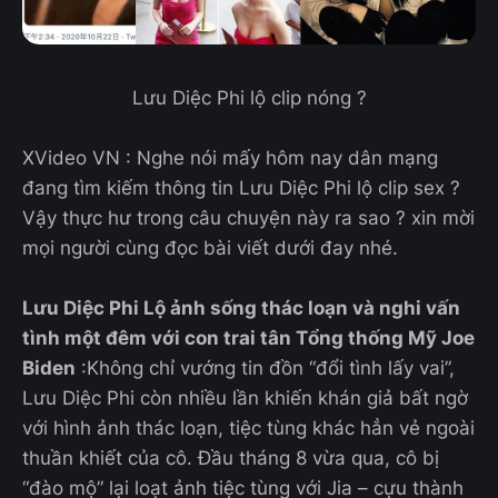
Lưu Diệc Phi lộ clip nóng ?
XVideo VN : Nghe nói mấy hôm nay dân mạng
đang tìm kiếm thông tin Lưu Diệc Phi lộ clip sex ?
Vậy thực hư trong câu chuyện này ra sao ? xin mời
mọi người cùng đọc bài viết dưới đay nhé.
Lưu Diệc Phi
Lộ ảnh sống thác loạn và nghi vấn
tình một đêm với con trai tân Tổng thống Mỹ Joe
Biden
:Không chỉ vướng tin đồn “đổi tình lấy vai”,
Lưu Diệc Phi còn nhiều lần khiến khán giả bất ngờ
với hình ảnh thác loạn, tiệc tùng khác hẳn vẻ ngoài
thuần khiết của cô. Đầu tháng 8 vừa qua, cô bị
“đào mộ” lại loạt ảnh tiệc tùng với Jia – cựu thành