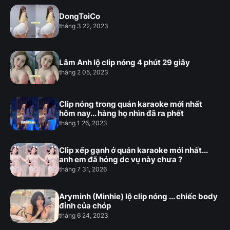
DongToiCo
tháng 3 22, 2023
Lâm Anh lộ clip nóng 4 phút 29 giây
tháng 2 05, 2023
Clip nóng trong quán karaoke mới nhất
hôm nay... hàng họ nhìn đã ra phết
tháng 1 26, 2023
Clip xếp gạnh ở quán karaoke mới nhất...
anh em đã hóng dc vụ này chưa ?
tháng 7 31, 2026
Aryminh (Minhie) lộ clip nóng ... chiếc body
đỉnh của chóp
tháng 6 24, 2023