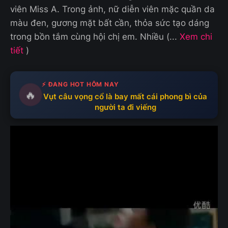
viên Miss A. Trong ảnh, nữ diễn viên mặc quần da
màu đen, gương mặt bất cần, thỏa sức tạo dáng
trong bồn tắm cùng hội chị em. Nhiều (...
Xem chi
tiết
)
⚡ ĐANG HOT HÔM NAY
🔥
Vụt câu vọng cổ là bay mất cái phong bì của
người ta đi viếng